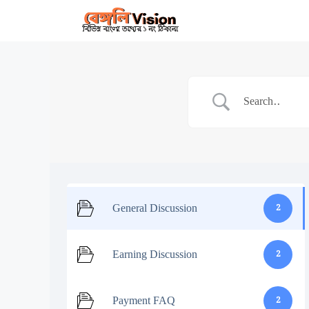
Skip
to
content
General Discussion
2
Earning Discussion
2
Payment FAQ
2