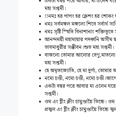
একটা বছর পরে আবার, মা এলেন ঘরে
মহা সপ্তমী।
!!নমঃ হর পাপং হর ক্লেশং হর শোকং হ
নমঃ সর্বমঙ্গল মঙ্গল্যে শিবে সর্বার্থ 
নমঃ সৃষ্টি স্হিতি বিনাশানাং শক্তিভূতে
আনন্দময়ী মহামায়ার পদধ্বনি অসী
ভাবমাধুরীর সঞ্জীবন।শুভ মহা সপ্তমী।
বাজলো তোমার আলোর বেণু,মাতলো যে 
মহা সপ্তমী।
হে অমৃতজ্যোতি, হে মা দুর্গা, তোমার 
নমো চণ্ডী, নমো চণ্ডী, নমো চণ্ডী।জাগ
একটা বছর পরে আবার মা এলেন ঘরে
সপ্তমী।
ওম এং হ্লীং ক্লীং চামুণ্ডায়ৈ ভিচ্চে। ওম 
প্রজ্বল এং হ্লীং ক্লীং চামুণ্ডায়ৈ ভিচ্চে 