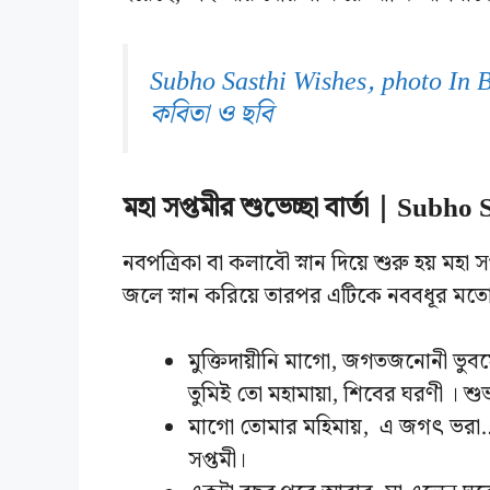
Subho Sasthi Wishes, photo In Beng
কবিতা ও ছবি
মহা সপ্তমীর শুভেচ্ছা বার্তা | Sub
নবপত্রিকা বা কলাবৌ স্নান দিয়ে শুরু হয় মহা 
জলে স্নান করিয়ে তারপর এটিকে নববধূর মতো 
মুক্তিদায়ীনি মাগো, জগতজনোনী ভুব
তুমিই তো মহামায়া, শিবের ঘরণী । শুভ
মাগো তোমার মহিমায়, এ জগৎ ভরা….
সপ্তমী।