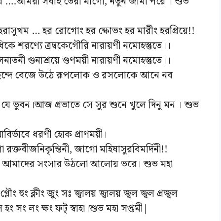
 ….আমরা সবাই তৈরী মাগো, নতুন জামা পরে । শুভ
রাসুখম … হর রোগোং হর ক্ষোভং হর মারীং হরপ্রিয়ে!!
সাধিকে শরণ্যে ত্রম্বকেগৌরি নারায়ণী নমোহস্তুতে।।
 সনাতনী গুনাশ্রয়ে গুণময়ী নারায়ণী নমোহস্তুতে।।
ম ছন্দে বেজে উঠে রূপলোক ও রসলোকে আনে নব
ভুবন।আজ প্রভাতে সে সুর শুনে খুলে দিনু মন । শুভ
আবির্ভাবে ধরণী হোক প্রাণময়ী।
ো রক্তবীজনিকৃন্তিনী, জাগো মহিষাসুরবিমর্দিনী!!
 আমাদের সংসার উঠলো আলোয় ভরে। শুভ মহা
গ্লৌং হুং ক্লীং জুং সঃ জ্বালয় জ্বালয় জ্বল জ্বল প্রজ্বল
জ্বল হং সং লং ক্ষং ফট্ স্বাহা।শুভ মহা সপ্তমী|