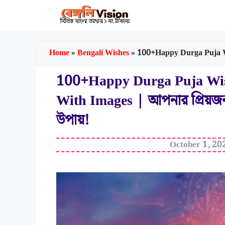
Skip
to
content
Home
»
Bengali Wishes
»
100+Happy Durga Puja Wishes, status, Q
100+Happy Durga Puja Wish
With Images | আপনার প্রিয়জনক
উপায়!
October 1, 20